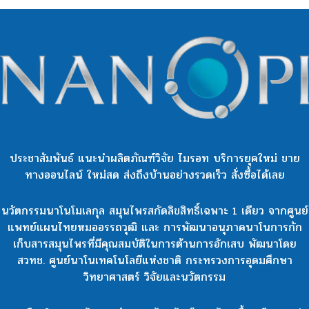
ประชาสัมพันธ์ แนะนำผลิตภัณฑ์วิจัย ไมรอท บริการยุคใหม่ ขาย
ทางออนไลน์ ใหม่สด ส่งถึงบ้านอย่างรวดเร็ว สั่งซื้อได้เลย
นวัตกรรมนาโนโมเลกุล สมุนไพรสกัดลิขสิทธิ์เฉพาะ 1 เดียว จากศูนย์
แพทย์แผนไทยหมออรรถวุฒิ และ การพัฒนาอนุภาคนาโนการกัก
เก็บสารสมุนไพรที่มีคุณสมบัติในการต้านการอักเสบ พัฒนาโดย
สวทช. ศูนย์นาโนเทคโนโลยีแห่งชาติ กระทรวงการอุดมศึกษา
วิทยาศาสตร์ วิจัยและนวัตกรรม