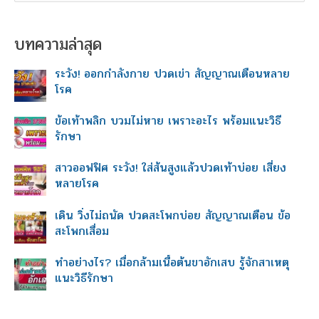
a
r
บทความล่าสุด
c
h
ระวัง! ออกกำลังกาย ปวดเข่า สัญญาณเตือนหลาย
f
โรค
o
r
ข้อเท้าพลิก บวมไม่หาย เพราะอะไร พร้อมแนะวิธี
:
รักษา
สาวออฟฟิศ ระวัง! ใส่ส้นสูงแล้วปวดเท้าบ่อย เสี่ยง
หลายโรค
เดิน วิ่งไม่ถนัด ปวดสะโพกบ่อย สัญญาณเตือน ข้อ
สะโพกเสื่อม
ทำอย่างไร? เมื่อกล้ามเนื้อต้นขาอักเสบ รู้จักสาเหตุ
แนะวิธีรักษา