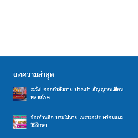
บทความล่าสุด
ระวัง! ออกกำลังกาย ปวดเข่า สัญญาณเตือน
หลายโรค
ข้อเท้าพลิก บวมไม่หาย เพราะอะไร พร้อมแนะ
วิธีรักษา