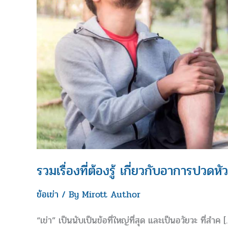
รู้
เกี่ยว
กับ
อาการ
ปวด
หัว
เข่า
เช็ค
ก่อน
สาย
รวมเรื่องที่ต้องรู้ เกี่ยวกับอาการปวดหั
ข้อเข่า
/ By
Mirott Author
“เข่า” เป็นนับเป็นข้อที่ใหญ่ที่สุด และเป็นอวัยวะ ที่สำค [