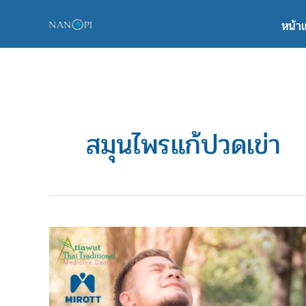
Skip
หน้า
to
content
สมุนไพรแก้ปวดเข่า
รวม
เรื่อง
ที่
ต้อง