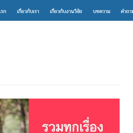
แรก
เกี่ยวกับเรา
เกี่ยวกับงานวิจัย
บทความ
คำถาม