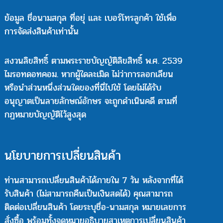
ข้อมูล ชื่อนามสกุล ที่อยุ่ และ เบอร์โทรลูกค้า ใช้เพื่อ
การจัดส่งสินค้าเท่านั้น
สงวนลิขสิทธิ์ ตามพระราชบัญญัติลิขสิทธิ์ พ.ศ. 2539
ไมรอทดอทคอม. หากผู้ใดละเมิด ไม่ว่าการลอกเลียน
หรือนำส่วนหนึ่งส่วนใดของที่นี่ไปใช้ โดยไม่ได้รับ
อนุญาตเป็นลายลักษณ์อักษร จะถูกดำเนินคดี ตามที่
กฏหมายบัญญัติไว้สูงสุด
นโยบายการเปลี่ยนสินค้า
ท่านสามารถเปลี่ยนสินค้าได้ภายใน 7 วัน หลังจากที่ได้
รับสินค้า (ไม่สามารถคืนเป็นเงินสดได้) คุณสามารถ
ติดต่อเปลี่ยนสินค้า โดยระบุชื่อ-นามสกุล หมายเลขการ
สั่งซื้อ พร้อมทั้งจดหมายอธิบายสาเหตุการเปลี่ยนสินค้า