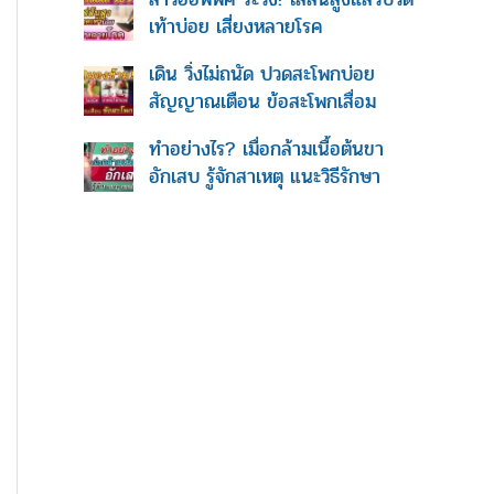
เท้าบ่อย เสี่ยงหลายโรค
เดิน วิ่งไม่ถนัด ปวดสะโพกบ่อย
สัญญาณเตือน ข้อสะโพกเสื่อม
ทำอย่างไร? เมื่อกล้ามเนื้อต้นขา
อักเสบ รู้จักสาเหตุ แนะวิธีรักษา