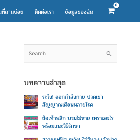
ที่ถามบ่อย
ติดต่อเรา
ข้อมูลของฉัน
S
e
a
r
บทความล่าสุด
c
h
ระวัง! ออกกำลังกาย ปวดเข่า
f
สัญญาณเตือนหลายโรค
o
r
ข้อเท้าพลิก บวมไม่หาย เพราะอะไร
:
พร้อมแนะวิธีรักษา
สาวออฟฟิศ ระวัง! ใส่ส้นสูงแล้วปวด