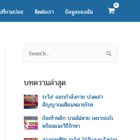
ที่ถามบ่อย
ติดต่อเรา
ข้อมูลของฉัน
S
e
a
r
บทความล่าสุด
c
h
ระวัง! ออกกำลังกาย ปวดเข่า
f
สัญญาณเตือนหลายโรค
o
r
ข้อเท้าพลิก บวมไม่หาย เพราะอะไร
:
พร้อมแนะวิธีรักษา
สาวออฟฟิศ ระวัง! ใส่ส้นสูงแล้วปวด