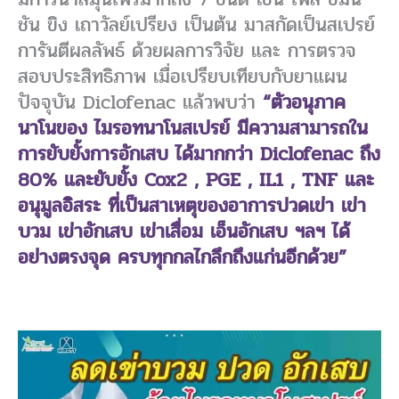
ชัน ขิง เถาวัลย์เปรียง เป็นต้น มาสกัดเป็นสเปรย์
การันตีผลลัพธ์ ด้วยผลการวิจัย และ การตรวจ
สอบประสิทธิภาพ เมื่อเปรียบเทียบกับยาแผน
ปัจจุบัน Diclofenac แล้วพบว่า
“ตัวอนุภาค
นาโนของ ไมรอทนาโนสเปรย์ มีความสามารถใน
การยับยั้งการอักเสบ ได้มากกว่า Diclofenac ถึง
80% และยับยั้ง Cox2 , PGE , IL1 , TNF และ
อนุมูลอิสระ ที่เป็นสาเหตุของอาการปวดเข่า เข่า
บวม เข่าอักเสบ เข่าเสื่อม เอ็นอักเสบ ฯลฯ ได้
อย่างตรงจุด ครบทุกกลไกลึกถึงแก่นอีกด้วย”