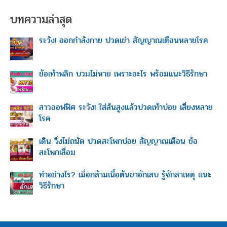
r
บทความล่าสุด
c
h
ระวัง! ออกกำลังกาย ปวดเข่า สัญญาณเตือนหลายโรค
f
o
r
ข้อเท้าพลิก บวมไม่หาย เพราะอะไร พร้อมแนะวิธีรักษา
:
สาวออฟฟิศ ระวัง! ใส่ส้นสูงแล้วปวดเท้าบ่อย เสี่ยงหลาย
โรค
เดิน วิ่งไม่ถนัด ปวดสะโพกบ่อย สัญญาณเตือน ข้อ
สะโพกเสื่อม
ทำอย่างไร? เมื่อกล้ามเนื้อต้นขาอักเสบ รู้จักสาเหตุ แนะ
วิธีรักษา