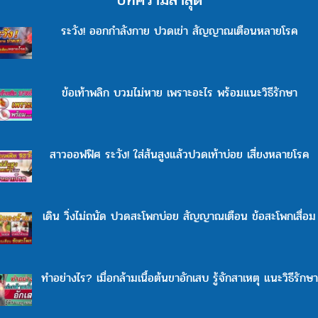
ระวัง! ออกกำลังกาย ปวดเข่า สัญญาณเตือนหลายโรค
ข้อเท้าพลิก บวมไม่หาย เพราะอะไร พร้อมแนะวิธีรักษา
สาวออฟฟิศ ระวัง! ใส่ส้นสูงแล้วปวดเท้าบ่อย เสี่ยงหลายโรค
เดิน วิ่งไม่ถนัด ปวดสะโพกบ่อย สัญญาณเตือน ข้อสะโพกเสื่อม
ทำอย่างไร? เมื่อกล้ามเนื้อต้นขาอักเสบ รู้จักสาเหตุ แนะวิธีรักษา