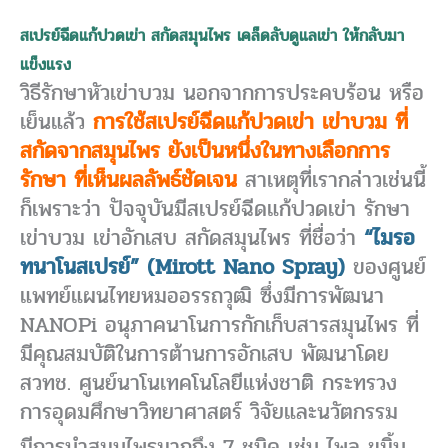
สเปรย์ฉีดแก้ปวดเข่า สกัดสมุนไพร เคล็ดลับดูแลเข่า ให้กลับมา
แข็งแรง
วิธีรักษาหัวเข่าบวม นอกจากการประคบร้อน หรือ
เย็นแล้ว
การใช้สเปรย์ฉีดแก้ปวดเข่า เข่าบวม ที่
สกัดจากสมุนไพร ยังเป็นหนึ่งในทางเลือกการ
รักษา ที่เห็นผลลัพธ์ชัดเจน
สาเหตุที่เรากล่าวเช่นนี้
ก็เพราะว่า ปัจจุบันมีสเปรย์ฉีดแก้ปวดเข่า รักษา
เข่าบวม เข่าอักเสบ สกัดสมุนไพร ที่ชื่อว่า
“ไมรอ
ทนาโนสเปรย์” (Mirott Nano Spray)
ของศูนย์
แพทย์แผนไทยหมออรรถวุฒิ ซึ่งมีการพัฒนา
NANOPi อนุภาคนาโนการกักเก็บสารสมุนไพร ที่
มีคุณสมบัติในการต้านการอักเสบ พัฒนาโดย
สวทช. ศูนย์นาโนเทคโนโลยีแห่งชาติ กระทรวง
การอุดมศึกษาวิทยาศาสตร์ วิจัยและนวัตกรรม
มีการนำสมุนไพรมากถึง 7 ชนิด เช่น ไพล ขมิ้น