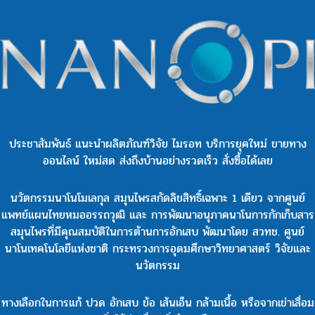
ประชาสัมพันธ์ แนะนำผลิตภัณฑ์วิจัย ไมรอท บริการยุคใหม่ ขายทาง
ออนไลน์ ใหม่สด ส่งถึงบ้านอย่างรวดเร็ว สั่งซื้อได้เลย
นวัตกรรมนาโนโมเลกุล สมุนไพรสกัดลิขสิทธิ์เฉพาะ 1 เดียว จากศูนย์
แพทย์แผนไทยหมออรรถวุฒิ และ การพัฒนาอนุภาคนาโนการกักเก็บสาร
สมุนไพรที่มีคุณสมบัติในการต้านการอักเสบ พัฒนาโดย สวทช. ศูนย์
นาโนเทคโนโลยีแห่งชาติ กระทรวงการอุดมศึกษาวิทยาศาสตร์ วิจัยและ
นวัตกรรม
ทางเลือกในการแก้ ปวด อักเสบ ข้อ เส้นเอ็น กล้ามเนื้อ หรือจากเข่าเสื่อม