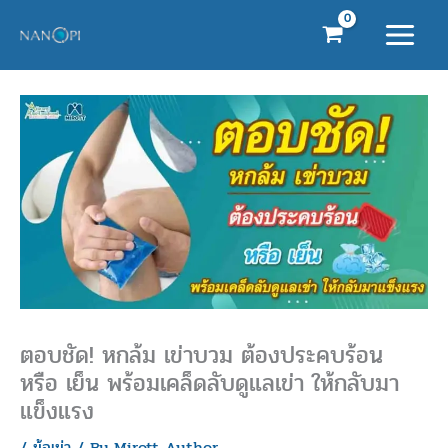
Skip
to
content
ตอบชัด! หกล้ม เข่าบวม ต้องประคบร้อน
หรือ เย็น พร้อมเคล็ดลับดูแลเข่า ให้กลับมา
แข็งแรง
/
ข้อเข่า
/ By
Mirott Author