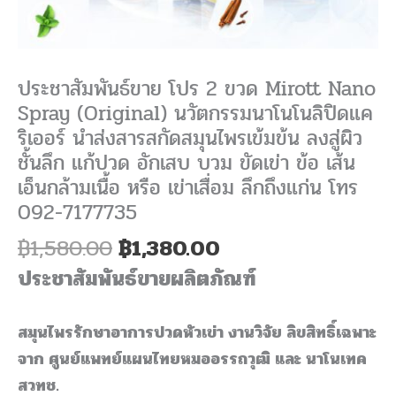
โน
ลิ
ปิด
ประชาสัมพันธ์ขาย โปร 2 ขวด Mirott Nano
แค
Spray (Original) นวัตกรรมนาโนโนลิปิดแค
ริ
ริเออร์ นำส่งสารสกัดสมุนไพรเข้มข้น ลงสู่ผิว
เอ
ชั้นลึก แก้ปวด อักเสบ บวม ขัดเข่า ข้อ เส้น
อร์
เอ็นกล้ามเนื้อ หรือ เข่าเสื่อม ลึกถึงแก่น โทร
นำ
092-7177735
ส่ง
สาร
฿
1,580.00
฿
1,380.00
สกัด
ประชาสัมพันธ์ขายผลิตภัณฑ์
สมุนไพร
เข้ม
สมุนไพรรักษาอาการปวดหัวเข่า งานวิจัย ลิขสิทธิ์เฉพาะ
ข้น
จาก ศูนย์แพทย์แผนไทยหมออรรถวุฒิ และ นาโนเทค
ลง
สวทช.
สู่