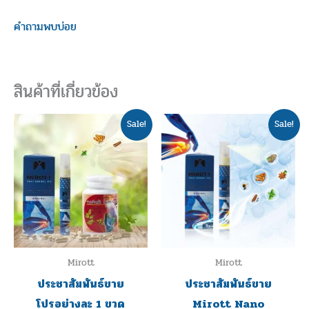
คำถามพบบ่อย
สินค้าที่เกี่ยวข้อง
Original
Current
Original
Curre
This
Sale!
Sale!
price
price
price
price
produc
was:
is:
was:
is:
฿1,280.00.
฿1,180.00.
฿1,250.00.
฿690.0
has
multipl
variants
The
options
may
Mirott
Mirott
be
ประชาสัมพันธ์ขาย
ประชาสัมพันธ์ขาย
chosen
โปรอย่างละ 1 ขวด
Mirott Nano