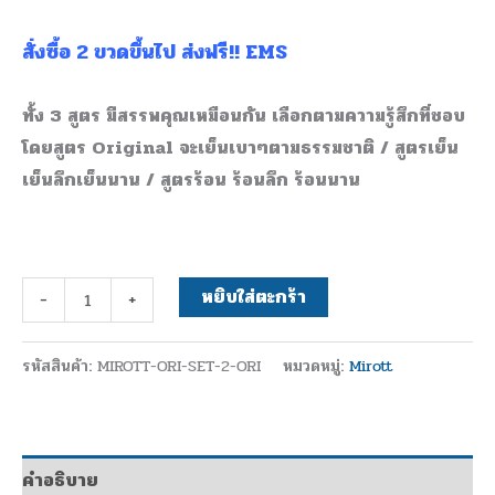
ผิว
สั่งซื้อ 2 ขวดขึ้นไป ส่งฟรี!! EMS
ชั้น
ลึก
ทั้ง 3 สูตร มีสรรพคุณเหมือนกัน เลือกตามความรู้สึกที่ชอบ
แก้
โดยสูตร Original จะเย็นเบาๆตามธรรมชาติ / สูตรเย็น
ปวด
เย็นลึกเย็นนาน / สูตรร้อน ร้อนลึก ร้อนนาน
อักเสบ
บวม
ขัด
เข่า
หยิบใส่ตะกร้า
-
+
ข้อ
เส้น
รหัสสินค้า:
MIROTT-ORI-SET-2-ORI
หมวดหมู่:
Mirott
เอ็น
กล้าม
เนื้อ
หรือ
คำอธิบาย