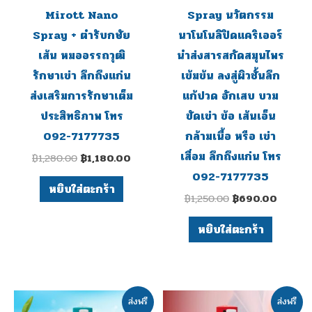
on
Mirott Nano
Spray นวัตกรรม
the
Spray + ตำรับกษัย
นาโนโนลิปิดแคริเออร์
produc
เส้น หมออรรถวุฒิ
นำส่งสารสกัดสมุนไพร
page
รักษาเข่า ลึกถึงแก่น
เข้มข้น ลงสู่ผิวชั้นลึก
ส่งเสริมการรักษาเต็ม
แก้ปวด อักเสบ บวม
ประสิทธิภาพ โทร
ขัดเข่า ข้อ เส้นเอ็น
092-7177735
กล้ามเนื้อ หรือ เข่า
เสื่อม ลึกถึงแก่น โทร
฿
1,280.00
฿
1,180.00
092-7177735
หยิบใส่ตะกร้า
฿
1,250.00
฿
690.00
หยิบใส่ตะกร้า
Original
Current
Original
Curre
ส่งฟรี
ส่งฟรี
price
price
price
price