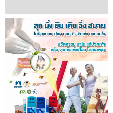
เข่า
ข้อมูลเพิ่มเติม
เสื่อม
ลึก
ถึง
แก่น
ชิ้น