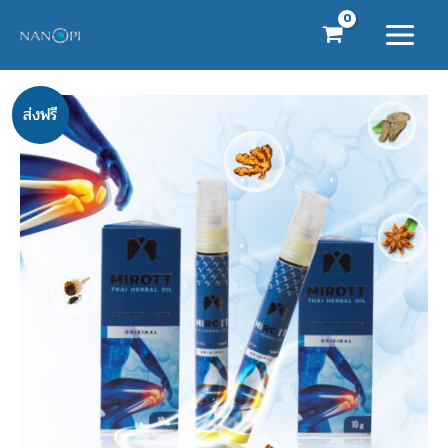
Skip
to
content
Original
Current
จำนวน
ส่งฟรี
price
price
ประชาสัมพันธ์
was:
is:
ขาย
฿1,580.00.
฿1,380.00.
โปร
2
ขวด
Mirott
Nano
Spray
(Original)
นวัตกรรม
นาโน