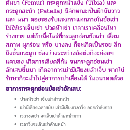
ต้นขา (Femur) กระดูกหน้าแข้ง (Tibia) และ
กระดูกสะบ้า (Patella) มีลักษณะเป็นผิวมันวาว
และ หนา คอยรองรับแรงกระแทกภายในข้อเข่า
ไม่ให้เราเจ็บเข่า ปวดหัวเข่า เวลาเราเคลื่อนไหว
ร่างกาย แต่ถ้าเมื่อไหร่ที่กระดูกอ่อนข้อเข่า เสื่อม
สภาพ ผุกร่อน หรือ บางลง ก็จะเกิดเป็นรอย ลึก
ถึงชั้นกระดูก ช่องว่างระหว่างข้อต่อก็จะค่อยๆ
แคบลง เกิดการเสียดสีกัน จนกระดูกอ่อนเข่า
อักเสบขึ้นมา เกิดอาการเข่ามีเสียงแล้วเจ็บ หากไม่
รักษาก็จะนำไปสู่อาการเข่าเสื่อมได้ ในอนาคตด้วย
อาการกระดูกอ่อนข้อเข่าอักเสบ:
ปวดหัวเข่า เจ็บเข่าด้านหน้า
เข่ามีเสียงเวลาขยับ เข่ามีเสียงเวลาวิ่ง ออกกำลังกาย
เวลางอเข่า จะเจ็บเข่าด้านหน้ามาก
เวลาวิ่งจะเจ็บเข่าด้านหน้า