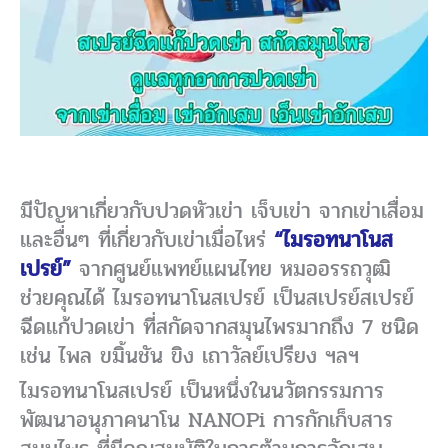
มีปัญหาเกี่ยวกับปวดหัวเข่า เจ็บเข่า จากเข่าเสื่อม
และอื่นๆ ที่เกี่ยวกับเข่าเมื่อไหร่
“ไมรอทนาโนส
เปรย์”
จากศูนย์แพทย์แผนไทย หมออรรถวุฒิ
ช่วยคุณได้ ไมรอทนาโนสเปรย์ เป็นสเปรย์สเปรย์
ฉีดแก้ปวดเข่า ที่สกัดจากสมุนไพรมากถึง 7 ชนิด
เช่น ไพล ขมิ้นชัน ขิง เถาวัลย์เปรียง ฯลฯ
ไมรอทนาโนสเปรย์ เป็นหนึ่งในนวัตกรรมการ
พัฒนาอนุภาคนาโน NANOPi การกักเก็บสาร