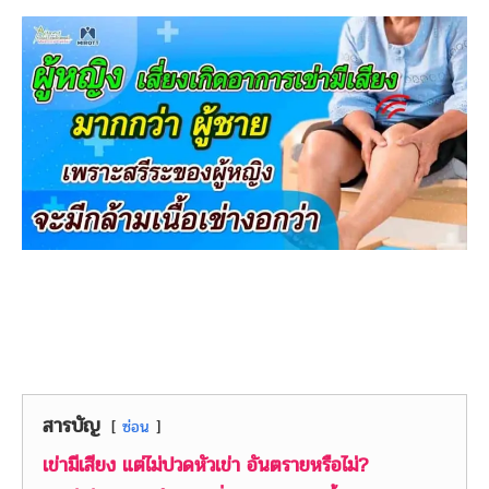
สารบัญ
ซ่อน
เข่ามีเสียง แต่ไม่ปวดหัวเข่า อันตรายหรือไม่?