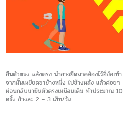
ยืนตัวตรง หลังตรง นำยางยืดมาคล้องไว้ที่ข้อเท้า
จากนั้นเหยียดขาข้างหนึ่ง ไปข้างหลัง แล้วค่อยๆ
ผ่อนกลับมายืนตัวตรงเหมือนเดิม ทำประมาณ 10
ครั้ง ข้างละ 2 – 3 เซ็ท/วัน