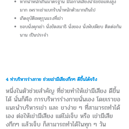
หากน้ำหนักเกินมาตรฐาน มีโอกาสเสี่ยงน้ำไขข้อแห้งสูง
มาก เพราะเข่าแบกรับน้ำหนักตัวมากเกินไป
เกิดอุบัติเหตุรุนแรงที่เข่า
ชอบนั่งคุกเข่า นั่งขัดสมาธิ นั่งยอง นั่งพับเพียบ ติดต่อกัน
นาน เป็นประจำ
4 ท่าบริหารร่างกาย ช่วยเข่ามีเสียงกึกๆ ดีขึ้นได้จริง
หนึ่งในตัวช่วยสำคัญ ที่ช่วยทำให้เข่ามีเสียง ดีขึ้น
ได้ นั่นก็คือ การบริหารร่างกายนั่นเอง โดยเราขอ
แนะนำบริหารเข่า และ ขาง่าย ๆ ที่สามารถทำได้
เอง ต่อให้เข่ามีเสียง แต่ไม่เจ็บ หรือ เข่ามีเสีย
งกึกๆ แล้วเจ็บ ก็สามารถทำได้ในทุก ๆ วัน