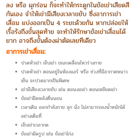
ลง หรือ ผุกร่อน ก็จะทำให้กระดูกในข้อเข่าเสียดสี
กันเอง จำให้เข่ามีเสียงเวลาขยับ ซึ่งอาการเข่า
เสื่อม แบ่งออกเป็น 4 ระยะด้วยกัน หากปล่อยให้
เรื้อรังถึงขั้นสุดท้าย จะทำให้รักษาข้อเข่าเสื่อมได้
ยาก อาจถึงขั้นต้องผ่าตัดเลยทีเดียว
อาการเข่าเสื่อม:
ปวดหัวเข่า เจ็บเข่า ขณะเคลื่อนไหวร่างกาย
ปวดหัวเข่า ตอนอยู่ในห้องแอร์ หรือ ช่วงที่มีอากาศหนาว
เย็น จะปวดมากเป็นพิเศษ
เข่ามีเสียงเวลาขยับ เช่น ตอนงอเข่า ตอนเหยียดเข่า
ข้อเข่าฝืดหลังตื่นนอน
เวลาเดิน ออกกำลังกาย ลุก นั่ง ไม่สามารถลงน้ำหนักได้
อย่างเต็มที่
เจ็บเข่าเวลากด
ข้อเข่าผิดรูป เช่น ข้อเข่าโก่ง