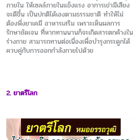
ภายใน ให้เซลล์ภายในแข็งแรง อาการเข่ามีเสียง
จะดีขึ้น เป็นปกติได้เองตามธรรมชาติ ทำให้ไม่
ต้องพึ่งยาเคมี อาหารเสริม เพราะเห็นผลการ
รักษาชัดเจน ที่หากทานนานก็จะเกิดสารตกค้างใน
ร่างกาย สามารถทานต่อเนื่องเพื่อบำรุงกระดูกได้
ควบคู่กับการออกกำลังกายไปด้วย
2. ยาตรีโลก