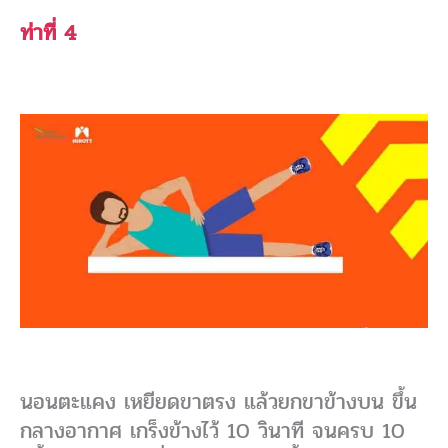
ท่าที่ 4
นอนตะแคง เหยียดขาตรง แล้วยกขาข้างบน ขึ้น
กลางอากาศ เกร็งข้างไว้ 10 วินาที จนครบ 10