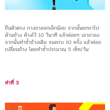
ยืนตัวตรง กางขาออกเล็กน้อย จากนั้นยกขาไป
ด้านข้าง ค้างไว้ 10 วินาที แล้วค่อยๆ เอาขาลง
จากนั้นทำซ้ำข้างเดิม จนครบ 10 ครั้ง แล้วค่อย
เปลี่ยนข้าง โดยทำซ้ำประมาณ 5 เซ็ท/วัน
ท่าที่ 3