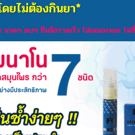
โดยไม่ต้องกินยา*
าร นวดๆ ตบๆ ซึมลึกรวดเร็ว ไม่เหนอะหนะ ไม่ท