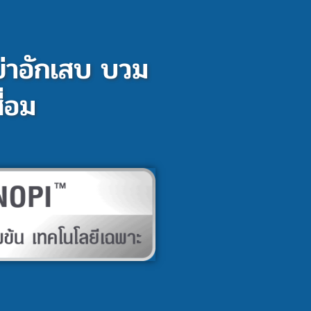
เข่าอักเสบ บวม
ื่อม