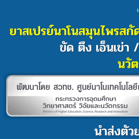
ผ
ยาสเปรย์นาโนสมุนไพรสกัด
ขัด ตึง เอ็นเข่า
นวัต
นำส่งตัวย