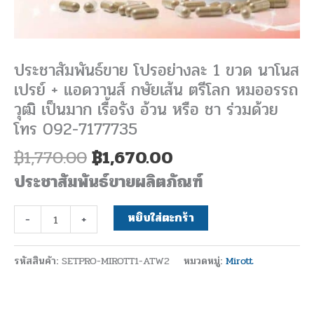
+
แอด
วาน
ประชาสัมพันธ์ขาย โปรอย่างละ 1 ขวด นาโนส
ส์
เปรย์ + แอดวานส์ กษัยเส้น ตรีโลก หมออรรถ
กษัย
วุฒิ เป็นมาก เรื้อรัง อ้วน หรือ ชา ร่วมด้วย
เส้น
โทร 092-7177735
ตรีโลก
หมอ
฿
1,770.00
฿
1,670.00
อรรถ
ประชาสัมพันธ์ขายผลิตภัณฑ์
วุฒิ
เป็น
หยิบใส่ตะกร้า
-
+
มาก
เรื้อรัง
รหัสสินค้า:
SETPRO-MIROTT1-ATW2
หมวดหมู่:
Mirott
อ้วน
หรือ
ชา