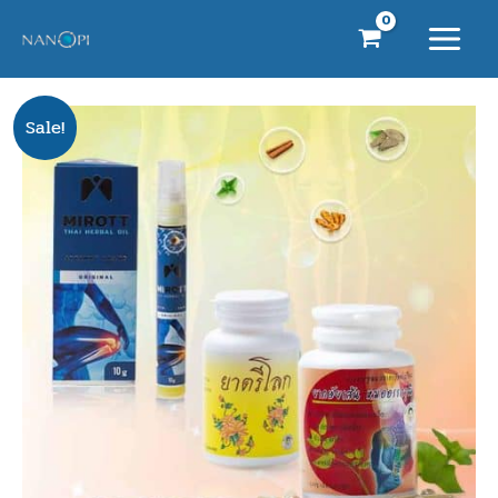
Skip
to
content
Original
Current
จำนวน
Sale!
price
price
ประชาสัมพันธ์
was:
is:
ขาย
฿1,770.00.
฿1,670.00.
โปร
อย่าง
ละ
1
ขวด
นา
โน
ส
เปรย์