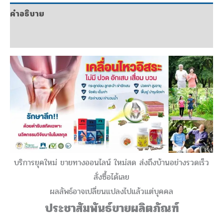
ร่วม
คำอธิบาย
ด้วย
ข้อมูลเพิ่มเติม
ชิ้น
บริการยุคใหม่ ขายทางออนไลน์ ใหม่สด ส่งถึงบ้านอย่างรวดเร็ว
สั่งซื้อได้เลย
ผลลัพธ์อาจเปลี่ยนแปลงไปแล้วแต่บุคคล
ประชาสัมพันธ์ขายผลิตภัณฑ์