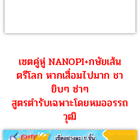
เซตคู่หู่ NANOPI+กษัยเส้น
ตรีโลก หากเสื่อมไปมาก ชา
ยิบๆ ซ่าๆ
สูตรตำรับเฉพาะโดยหมออรรถ
วุฒิ