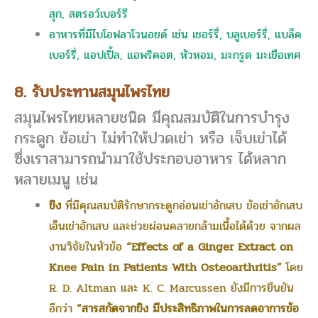
สุก, สตรอว์เบอร์รี
อาหารที่มีไบโอฟลาโวนอยด์ เช่น เชอร์รี่, บลูเบอร์รี่, แบล็ค
เบอร์รี่, แอปเปิ้ล, แอพริคอต, หัวหอม, มะกรูด มะเขือเทศ
8. รับประทานสมุนไพรไทย
สมุนไพรไทยหลายชนิด มีคุณสมบัติในการบำรุง
กระดูก ข้อเข่า ไม่ทำให้ปวดเข่า หรือ เจ็บเข่าได้
ซึ่งเราสามารถนำมาใช้ประกอบอาหาร ได้หลาก
หลายเมนู เช่น
ขิง
ที่มีคุณสมบัติรักษากระดูกอ่อนเข่าอักเสบ ข้อเข่าอักเสบ
เอ็นเข่าอักเสบ และช่วยผ่อนคลายกล้ามเนื้อได้ด้วย จากผล
งานวิจัยในหัวข้อ
“Effects of a Ginger Extract on
Knee Pain in Patients With Osteoarthritis”
โดย
R. D. Altman และ K. C. Marcussen ยังมีการยืนยัน
อีกว่า
“สารสกัดจากขิง มีประสิทธิภาพในการลดอาการข้อ