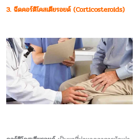
3. ฉีดคอร์ติโคสเตียรอยด์ (Corticosteroids)