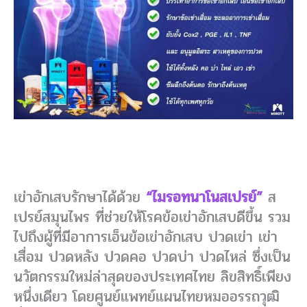
เข่าอักเสบรักษาได้ด้วย
“ไมรอทนาโนสเปรย์”
ส
เปรย์สมุนไพร ที่ช่วยให้โรคข้อเข่าอักเสบดีขึ้น รวม
ไปถึงผู้ที่มีอาการเอ็นข้อเข่าอักเสบ ปวดเข่า เข่า
เสื่อม ปวดหลัง ปวดคอ ปวดบ่า ปวดไหล่ ซึ่งเป็น
นวัตกรรมใหม่ล่าสุดของประเทศไทย ลิขสิทธิ์เพียง
หนึ่งเดียว โดยศูนย์แพทย์แผนไทยหมออรรถวุฒิ