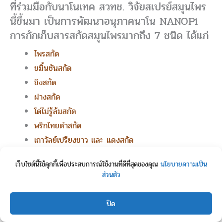
ที่ร่วมมือกับนาโนเทค สวทช. วิจัยสเปรย์สมุนไพร
นี้ขึ้นมา เป็นการพัฒนาอนุภาคนาโน NANOPi
การกักเก็บสารสกัดสมุนไพรมากถึง 7 ชนิด ได้แก่
ไพรสกัด
ขมิ้นชันสกัด
ขิงสกัด
ฝางสกัด
โด่ไม่รู้ล้มสกัด
พริกไทยดำสกัด
เถาวัลย์เปรียงขาว และ แดงสกัด
โดยไมรอทนาโนสเปรย์ สามารถซึมเข้าสู่ผิวชั้นลึก
เว็บไซต์นี้ใช้คุกกี้เพื่อประสบการณ์ใช้งานที่ดีที่สุดของคุณ
นโยบายความเป็น
ส่วนตัว
ได้ง่าย ผ่านการวิจัยและการตรวจสอบ
ประสิทธิภาพมาเรียบร้อยแล้ว เมื่อเปรียบเทียบกับ
ปิด
ยาแผนปัจจุบัน Diclofenac แล้วพบว่า
“ตัว