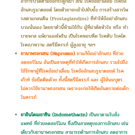
อาการปวดตามข้อกระดูกเข่า เช่น โรคข้อเข่าเสื่อม โรคข้อ
อักเสบรูมาตอยด์ โดยตัวยาจะเข้าไปยับยั้ง การสร้างสารโพ
รสตาแกลนดิน (Prostaglandins) ที่ทำให้ข้อเข่าอักเสบ
บวมนั่นเอง โดยยาตัวนี้ห้ามใช้กับ ผู้ที่ผ่าตัดหัวใจ หรือ ทำ
บายพาส แพ้ยาแอสไพริน เป็นโรคหอบหืด โรคตับ โรคไต
โรคเบาหวาน สตรีมีครรภ์ ผู้สูงอายุ ฯลฯ
ยานาพรอกเซน (Naproxen)
ยาแก้ข้อเข่าอักเสบ ที่ช่วย
ลดฮอร์โมน อันเป็นสาเหตุที่ทำให้เกิดการอักเสบ รวมไปถึง
ใช้รักษาผู้ที่โรคข้อเข่าเสื่อม โรคข้ออักเสบรูมาตอยด์ โรค
เก๊าท์ ข้อยึดติดด้วย ทั้งนี้สตรีมีครรภ์ และ ผู้ให้นมบุตร
ไม่ควรใช้ยานาพรอกเซน เพราะจะก่อให้เกิดอันตรายต่อเด็ก
ในครรภ์
ยาอินโดเมธาซิน (Indomethacin)
เป็นยาตามใบสั่ง
แพทย์ ที่ช่วยลดฮอร์โมน ซึ่งเป็นสาเหตุของการอักเสบ เช่น
เดียวกับยานาพรอกเซน สามารถต้านการอักเสบ ลดอาการ