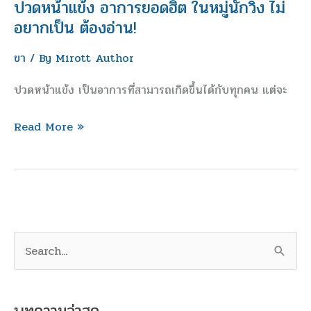
นัก
ปวดหน้าแข้ง อาการยอดฮิต ในหมู่นักวิ่ง ไม่
วิ่ง
อยากเป็น ต้องอ่าน!
ไม่
ขา
/ By
Mirott Author
อยาก
เป็น
ปวดหน้าแข้ง เป็นอาการที่สามารถเกิดขึ้นได้กับทุกคน แต่จะ
ต้อง
อ่าน!
Read More »
S
e
a
r
c