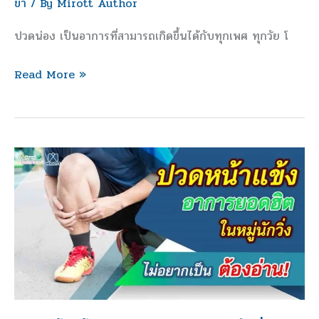
ขา
/ By
Mirott Author
รักษา
ท่า
ปวดน่อง เป็นอาการที่สามารถเกิดขึ้นได้กับทุกเพศ ทุกวัย โ
ยืด
น่อง
Read More »
ปวด
หน้า
แข้ง
อาการ
ยอด
ฮิต
ใน
หมู่