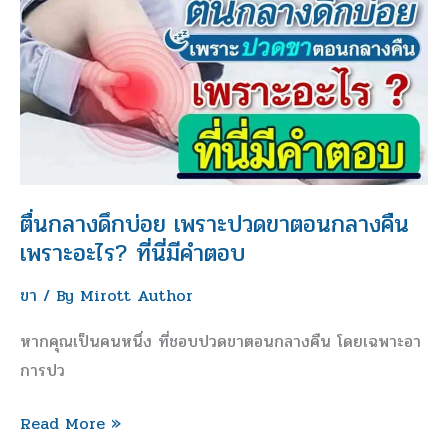
กลาง
ดึก
บ่อย
เพราะ
ปวด
ขา
ตอน
กลาง
ตื่นกลางดึกบ่อย เพราะปวดขาตอนกลางคืน
คืน
เพราะอะไร? ที่นี่มีคำตอบ
เพราะ
ขา
/ By
Mirott Author
อะไร?
ที่
หากคุณเป็นคนหนึ่ง ที่ชอบปวดขาตอนกลางคืน โดยเฉพาะอา
นี่
การปว
มี
คำ
Read More »