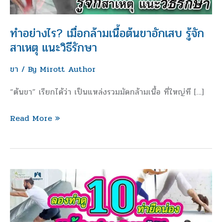
ขา
อักเสบ
ทำอย่างไร? เมื่อกล้ามเนื้อต้นขาอักเสบ รู้จัก
รู้จัก
สาเหตุ แนะวิธีรักษา
สาเหตุ
แนะ
ขา
/ By
Mirott Author
วิธี
รักษา
“ต้นขา” เรียกได้ว่า เป็นแหล่งรวมมัดกล้ามเนื้อ ที่ใหญ่ที […]
Read More »
ลอง
ทำดู 10 ท่า
ยืด
น่อง