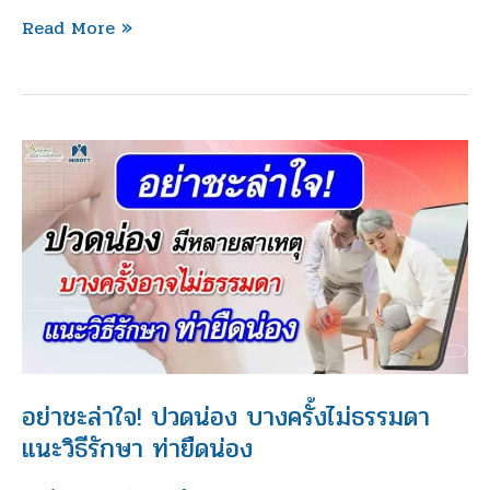
Read More »
อย่า
ชะล่า
ใจ!
ปวด
น่อง
บาง
ครั้ง
ไม่
ธรรมดา
อย่าชะล่าใจ! ปวดน่อง บางครั้งไม่ธรรมดา
แนะ
แนะวิธีรักษา ท่ายืดน่อง
วิธี