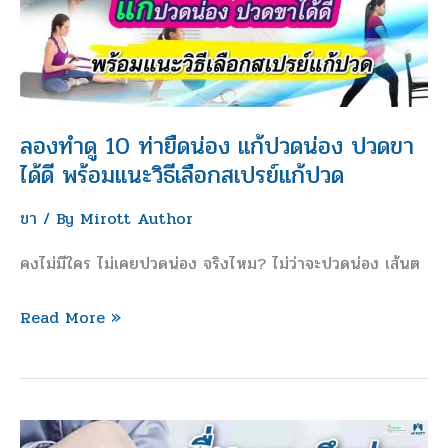
แก้
ปวด
น่อง
ปวด
ขา
ลองทำดู 10 ท่ายืดน่อง แก้ปวดน่อง ปวดขา
ได้
ได้ดี พร้อมแนะวิธีเลือกสเปรย์แก้ปวด
ดี
ขา
/ By
Mirott Author
พร้อม
แนะ
คงไม่มีใคร ไม่เคยปวดน่อง จริงไหม? ไม่ว่าจะปวดน่อง เส้นต
วิธี
เลือก
Read More »
ส
เปรย์
แก้
ปวด
ตื่น