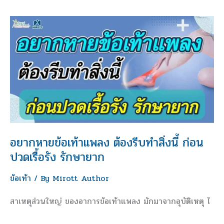
อยาก
หาย
ข้อ
เท้า
แพลง
ต้อง
รีบ
ทำ
สิ่ง
อยากหายข้อเท้าแพลง ต้องรีบทำสิ่งนี้ ก่อน
นี้
ปวดเรื้อรัง รักษายาก
ก่อน
ข้อเท้า
/ By
Mirott Author
ปวด
เรื้อรัง
สาเหตุส่วนใหญ่ ของอาการข้อเท้าแพลง มักมาจากอุบัติเหตุ ไ
รักษา