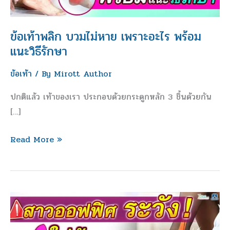
เพราะ
อะไร
พร้อม
ข้อเท้าพลิก บวมไม่หาย เพราะอะไร พร้อม
แนะ
แนะวิธีรักษา
วิธี
ข้อเท้า
/ By
Mirott Author
รักษา
ปกติแล้ว เท้าของเรา ประกอบด้วยกระดูกหลัก 3 ชิ้นด้วยกัน
[…]
Read More »
สาว
ออฟฟิศ
ระวัง! ใส่