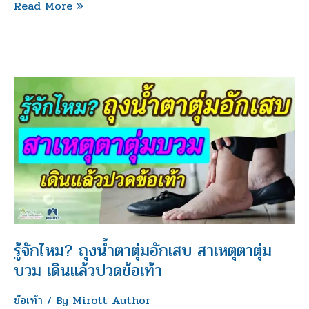
ยาก
Read More »
รู้จัก
ไหม?
ถุง
น้ำตา
ตุ่ม
อักเสบ
สาเหตุ
ตาตุ่ม
บวม
รู้จักไหม? ถุงน้ำตาตุ่มอักเสบ สาเหตุตาตุ่ม
เดิน
บวม เดินแล้วปวดข้อเท้า
แล้ว
ข้อเท้า
/ By
Mirott Author
ปวด