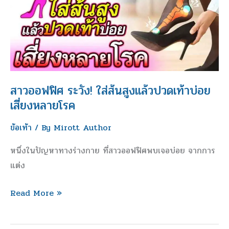
ส้น
สูง
แล้ว
ปวด
เท้า
บ่อย
สาวออฟฟิศ ระวัง! ใส่ส้นสูงแล้วปวดเท้าบ่อย
เสี่ยง
เสี่ยงหลายโรค
หลาย
ข้อเท้า
/ By
Mirott Author
โรค
หนึ่งในปัญหาทางร่างกาย ที่สาวออฟฟิศพบเจอบ่อย จากการ
แต่ง
Read More »