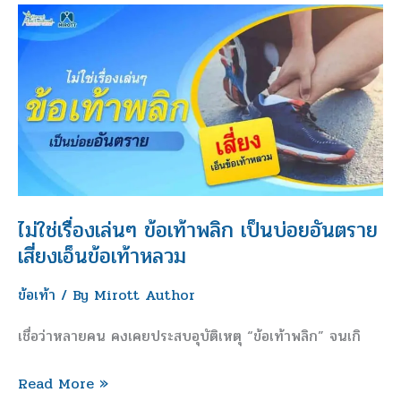
ไม่ใช่
เรื่อง
เล่นๆ
ข้อ
เท้า
พลิก
เป็น
บ่อย
อันตราย
ไม่ใช่เรื่องเล่นๆ ข้อเท้าพลิก เป็นบ่อยอันตราย
เสี่ยง
เสี่ยงเอ็นข้อเท้าหลวม
เอ็น
ข้อเท้า
/ By
Mirott Author
ข้อ
เท้า
เชื่อว่าหลายคน คงเคยประสบอุบัติเหตุ “ข้อเท้าพลิก” จนเกิ
หลวม
Read More »