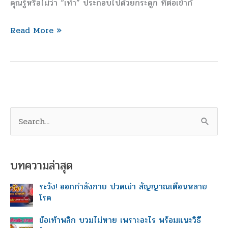
คุณรู้หรือไม่ว่า “เท้า” ประกอบไปด้วยกระดูก ที่ต่อเข้ากั
โรค
Read More »
S
e
a
r
บทความล่าสุด
c
h
ระวัง! ออกกำลังกาย ปวดเข่า สัญญาณเตือนหลาย
f
โรค
o
r
ข้อเท้าพลิก บวมไม่หาย เพราะอะไร พร้อมแนะวิธี
: