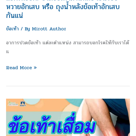
ร้อย
หวายอักเสบ หรือ ถุงน้ำหลังข้อเท้าอักเสบ
หวาย
กันแน่
อักเสบ
ข้อเท้า
/ By
Mirott Author
หรือ
ถุง
อาการปวดข้อเท้า แต่ละตำแหน่ง สามารถบอกโรคให้กับเราได้
น้ำ
แ
หลัง
ข้อ
Read More »
เท้า
อักเสบ
กัน
แน่
ข้อ
เท้า
เสื่อม
ไม่