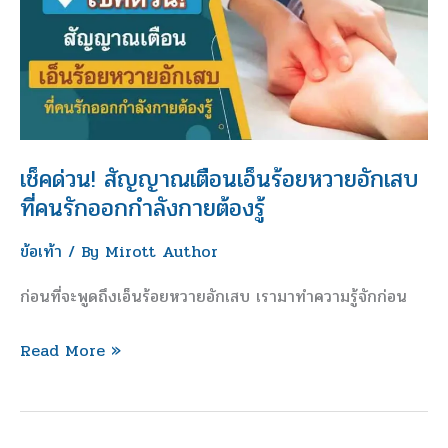
เตือน
เอ็น
ร้อย
หวาย
อักเสบ
ที่
เช็คด่วน! สัญญาณเตือนเอ็นร้อยหวายอักเสบ
คน
ที่คนรักออกกำลังกายต้องรู้
รัก
ข้อเท้า
/ By
Mirott Author
ออก
กำลัง
ก่อนที่จะพูดถึงเอ็นร้อยหวายอักเสบ เรามาทำความรู้จักก่อน
กาย
ต้อง
Read More »
รู้