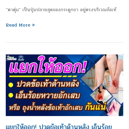
ข้อ
“ตาตุ่ม” เป็นปุ่มปลายสุดของกระดูกขา อยู่ตรงบริเวณข้อเท้
เท้า
Read More »
แยก
ให้
ออก!
ปวด
ข้อ
เท้า
ด้าน
หลัง
เอ็น
แยกให้ออก! ปวดข้อเท้าด้านหลัง เอ็นร้อย