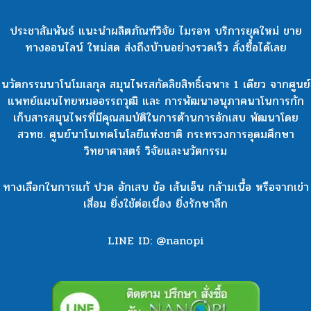
ประชาสัมพันธ์ แนะนำผลิตภัณฑ์วิจัย ไมรอท บริการยุคใหม่ ขาย
ทางออนไลน์ ใหม่สด ส่งถึงบ้านอย่างรวดเร็ว สั่งซื้อได้เลย
นวัตกรรมนาโนโมเลกุล สมุนไพรสกัดลิขสิทธิ์เฉพาะ 1 เดียว จากศูนย์
แพทย์แผนไทยหมออรรถวุฒิ และ การพัฒนาอนุภาคนาโนการกัก
เก็บสารสมุนไพรที่มีคุณสมบัติในการต้านการอักเสบ พัฒนาโดย
สวทช. ศูนย์นาโนเทคโนโลยีแห่งชาติ กระทรวงการอุดมศึกษา
วิทยาศาสตร์ วิจัยและนวัตกรรม
ทางเลือกในการแก้ ปวด อักเสบ ข้อ เส้นเอ็น กล้ามเนื้อ หรือจากเข่า
เสื่อม ยิ่งใช้ต่อเนื่อง ยิ่งรักษาลึก
LINE ID: @nanopi