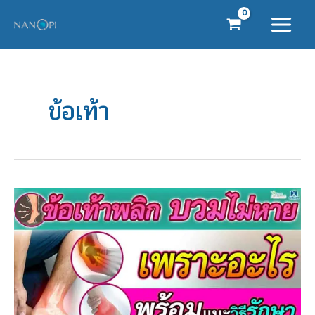
Skip
to
content
ข้อเท้า
ข้อ
เท้า
พลิก
บวม
ไม่
หาย