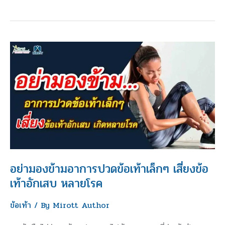
อย่า
มอง
ข้าม
อาการ
ปวด
ข้อ
เท้า
เล็กๆ
เสี่ยง
อย่ามองข้ามอาการปวดข้อเท้าเล็กๆ เสี่ยงข้อ
ข้อ
เท้าอักเสบ หลายโรค
เท้า
ข้อเท้า
/ By
Mirott Author
อักเสบ
หลาย